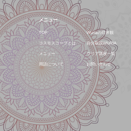
メニュー
TOP
Wuriaの世界観
コスモスコープとは
自分取説WURIA
メニュー
ウリア講座一覧
用語について
お問い合わせ