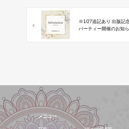
※1/27追記あり 出版記
パーティー開催のお知
メニュー
TOP
Wuriaの世界観