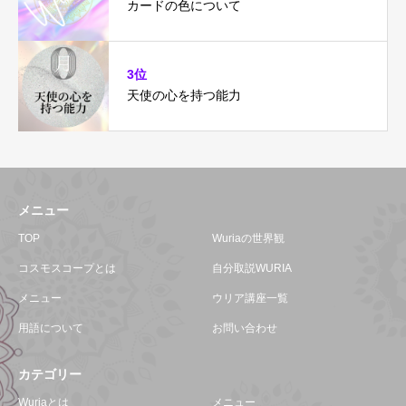
カードの色について
3位
天使の心を持つ能力
メニュー
TOP
Wuriaの世界観
コスモスコープとは
自分取説WURIA
メニュー
ウリア講座一覧
用語について
お問い合わせ
カテゴリー
Wuriaとは
メニュー