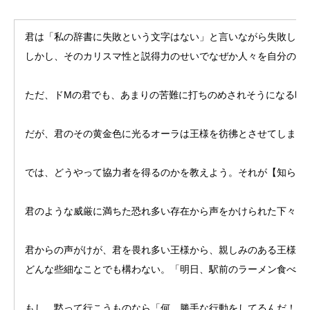
君は「私の辞書に失敗という文字はない」と言いながら失敗しま
しかし、そのカリスマ性と説得力のせいでなぜか人々を自分の関
ただ、ドMの君でも、あまりの苦難に打ちのめされそうになる時
だが、君のその黄金色に光るオーラは王様を彷彿とさせてしまい
では、どうやって協力者を得るのかを教えよう。それが【知らせ
君のような威厳に満ちた恐れ多い存在から声をかけられた下々の
君からの声がけが、君を畏れ多い王様から、親しみのある王様へ
どんな些細なことでも構わない。「明日、駅前のラーメン食べに
もし、黙って行こうものなら「何、勝手な行動をしてるんだ！」