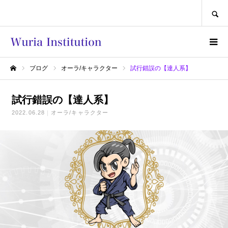
SEARCH
ブログ
オーラ/キャラクター
試行錯誤の【達人系】
ホーム
試行錯誤の【達人系】
2022.06.28
オーラ/キャラクター