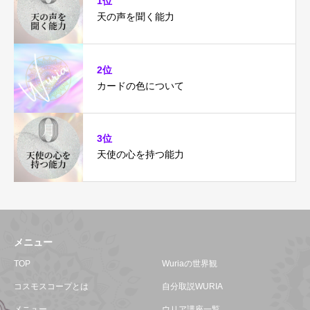
1位
天の声を聞く能力
2位
カードの色について
3位
天使の心を持つ能力
メニュー
TOP
Wuriaの世界観
コスモスコープとは
自分取説WURIA
メニュー
ウリア講座一覧