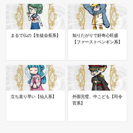
まるで仏の【生徒会長系】
知りたがりで好奇心旺盛
【ファーストペンギン系】
立ち直り早い【仙人系】
外面完璧、中こども【司令
官系】