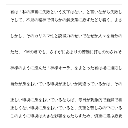
君は「私の辞書に失敗という文字はない」と言いながら失敗しま
そして、不屈の精神で何らかの解決策に必ずたどり着く。まさに
しかし、そのカリスマ性と説得力のせいでなぜか人々を自分の関
ただ、ドMの君でも、さすがにあまりの苦難に打ちのめされそう
神様のように澄んだ「神様オーラ」をまとった君は場に適応しよ
自分が身をおいている環境が正しいか間違っているかは、その環
正しい環境に身をおいているならば、毎日が刺激的で新鮮で喜び
正しくない環境に身をおいていると、失望と苦しみの中にいるだ
このように環境は大きな影響をもたらすため、慎重に選ぶ必要が