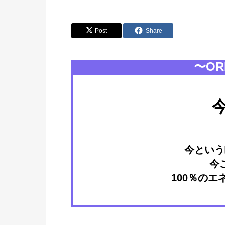
Post
Share
〜ORI
今
今という
今
100％の