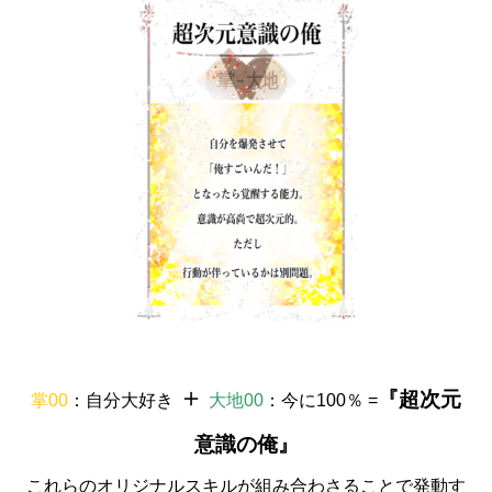
＋
『超次元
掌00
：
自分大好き
大地00
：
今に100％
=
意識の俺』
これらのオリジナルスキルが組み合わさることで発動す