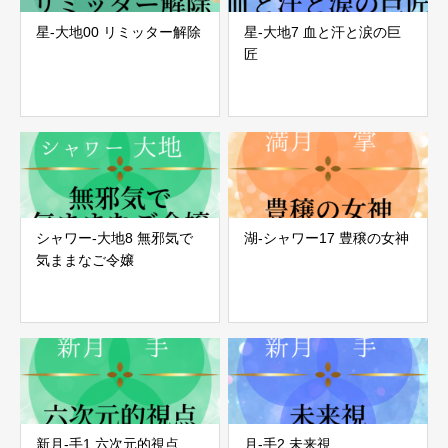
星-大地00 リミッター解除
星-大地7 血と汗と涙の巨
匠
シャワー-大地8 無邪気で
湖-シャワー17 豊穣の女神
気ままなご令嬢
新月-手1 六次元的視点
月-手2 未来視