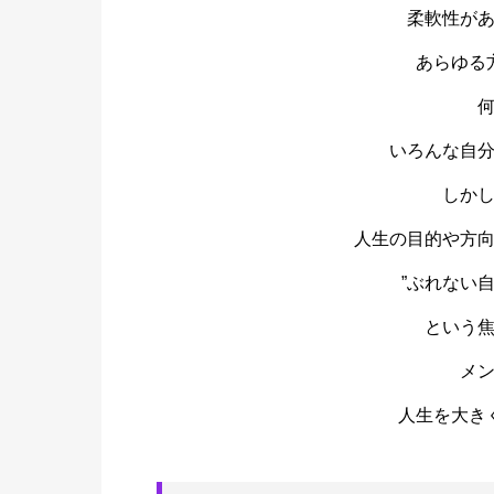
柔軟性が
あらゆる
いろんな自
しか
人生の目的や方
”ぶれない
という
メ
人生を大き