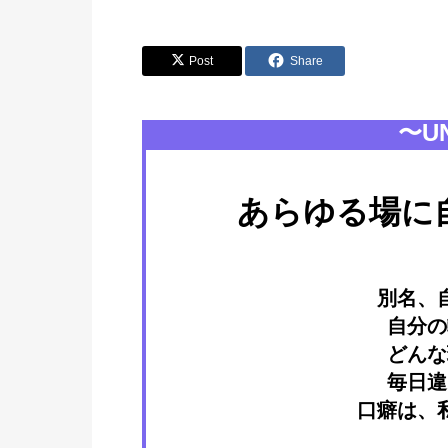
Post
Share
〜UN
あらゆる場に
別名、
自分の
どんな
毎日違
口癖は、